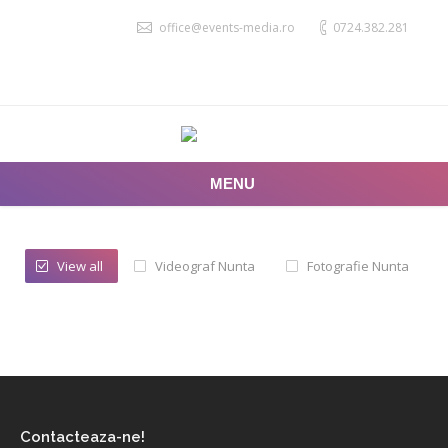
office@events-media.ro
0724.382.281
MENU
View all
Videograf Nunta
Fotografie Nunta
Contacteaza-ne!