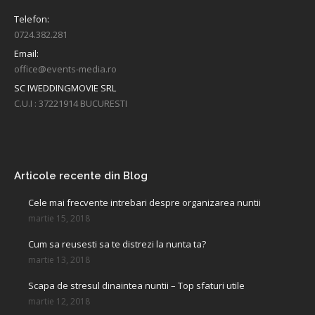
Telefon:
0724.382.281
Email:
office@events-media.ro
SC IWEDDINGMOVIE SRL
C.U.I : 37221914 BUCURESTI
Find us on:
Articole recente din Blog
Cele mai frecvente intrebari despre organizarea nuntii
martie 15, 2018
Cum sa reusesti sa te distrezi la nunta ta?
martie 13, 2018
Scapa de stresul dinaintea nuntii – Top sfaturi utile
martie 12, 2018